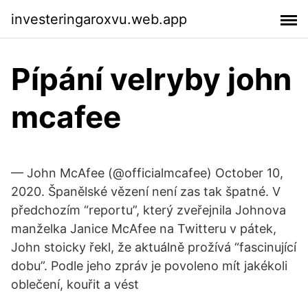
investeringaroxvu.web.app
Pípání velryby john
mcafee
— John McAfee (@officialmcafee) October 10,
2020. Španělské vězení není zas tak špatné. V
předchozím “reportu”, který zveřejnila Johnova
manželka Janice McAfee na Twitteru v pátek,
John stoicky řekl, že aktuálně prožívá “fascinující
dobu”. Podle jeho zpráv je povoleno mít jakékoli
oblečení, kouřit a vést