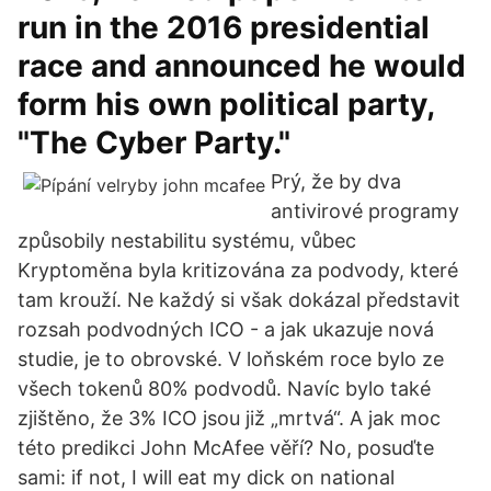
run in the 2016 presidential
race and announced he would
form his own political party,
"The Cyber Party."
Prý, že by dva
antivirové programy
způsobily nestabilitu systému, vůbec
Kryptoměna byla kritizována za podvody, které
tam krouží. Ne každý si však dokázal představit
rozsah podvodných ICO - a jak ukazuje nová
studie, je to obrovské. V loňském roce bylo ze
všech tokenů 80% podvodů. Navíc bylo také
zjištěno, že 3% ICO jsou již „mrtvá“. A jak moc
této predikci John McAfee věří? No, posuďte
sami: if not, I will eat my dick on national