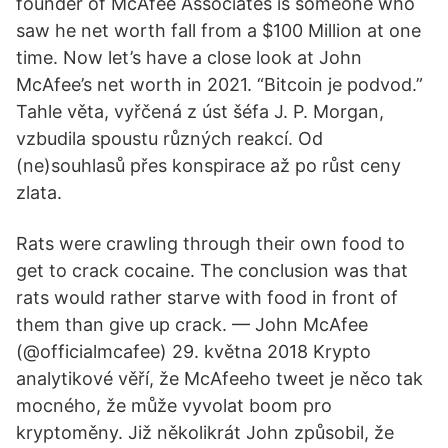
founder of McAfee Associates is someone who
saw he net worth fall from a $100 Million at one
time. Now let’s have a close look at John
McAfee’s net worth in 2021. “Bitcoin je podvod.”
Tahle věta, vyřčená z úst šéfa J. P. Morgan,
vzbudila spoustu různých reakcí. Od
(ne)souhlasů přes konspirace až po růst ceny
zlata.
Rats were crawling through their own food to
get to crack cocaine. The conclusion was that
rats would rather starve with food in front of
them than give up crack. — John McAfee
(@officialmcafee) 29. května 2018 Krypto
analytikové věří, že McAfeeho tweet je něco tak
mocného, že může vyvolat boom pro
kryptoměny. Již několikrát John způsobil, že