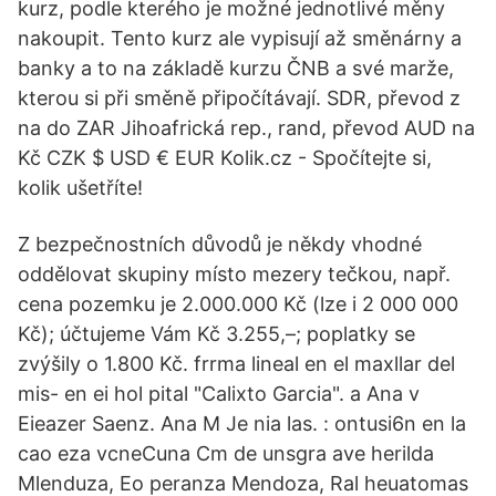
kurz, podle kterého je možné jednotlivé měny
nakoupit. Tento kurz ale vypisují až směnárny a
banky a to na základě kurzu ČNB a své marže,
kterou si při směně připočítávají. SDR, převod z
na do ZAR Jihoafrická rep., rand, převod AUD na
Kč CZK $ USD € EUR Kolik.cz - Spočítejte si,
kolik ušetříte!
Z bezpečnostních důvodů je někdy vhodné
oddělovat skupiny místo mezery tečkou, např.
cena pozemku je 2.000.000 Kč (lze i 2 000 000
Kč); účtujeme Vám Kč 3.255,–; poplatky se
zvýšily o 1.800 Kč. frrma lineal en el maxllar del
mis- en ei hol pital "Calixto Garcia". a Ana v
Eieazer Saenz. Ana M Je nia las. : ontusi6n en la
cao eza vcneCuna Cm de unsgra ave herilda
Mlenduza, Eo peranza Mendoza, Ral heuatomas