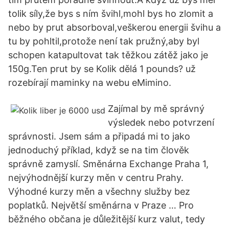
tolik síly,že bys s ním švihl,mohl bys ho zlomit a
nebo by prut absorboval,veškerou energii švihu a
tu by pohltil,protože není tak pružný,aby byl
schopen katapultovat tak těžkou zátěž jako je
150g.Ten prut by se Kolik dělá 1 pounds? už
rozebírají maminky na webu eMimino.
Zajímal by mě správný
výsledek nebo potvrzení
správnosti. Jsem sám a připadá mi to jako
jednoduchý příklad, když se na tim člověk
správně zamyslí. Směnárna Exchange Praha 1,
nejvýhodnější kurzy měn v centru Prahy.
Výhodné kurzy měn a všechny služby bez
poplatků. Největší směnárna v Praze … Pro
běžného občana je důležitější kurz valut, tedy