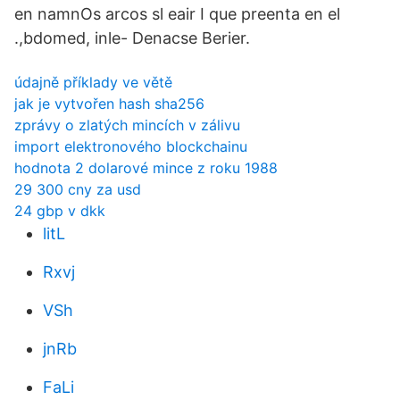
en namnOs arcos sl eair I que preenta en el
.,bdomed, inle- Denacse Berier.
údajně příklady ve větě
jak je vytvořen hash sha256
zprávy o zlatých mincích v zálivu
import elektronového blockchainu
hodnota 2 dolarové mince z roku 1988
29 300 cny za usd
24 gbp v dkk
litL
Rxvj
VSh
jnRb
FaLi