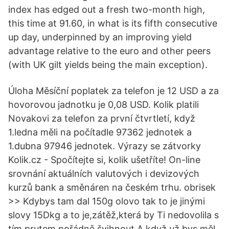
index has edged out a fresh two-month high,
this time at 91.60, in what is its fifth consecutive
up day, underpinned by an improving yield
advantage relative to the euro and other peers
(with UK gilt yields being the main exception).
Úloha Měsíční poplatek za telefon je 12 USD a za
hovorovou jadnotku je 0,08 USD. Kolik platili
Novakovi za telefon za první čtvrtletí, když
1.ledna měli na počítadle 97362 jednotek a
1.dubna 97946 jednotek. Výrazy se zátvorky
Kolik.cz - Spočítejte si, kolik ušetříte! On-line
srovnání aktuálních valutových i devizových
kurzů bank a směnáren na českém trhu. obrisek
>> Kdybys tam dal 150g olovo tak to je jinými
slovy 15Dkg a to je,zátěž,která by Ti nedovolila s
tím prutem pořádně švihnout.A když už bys měl