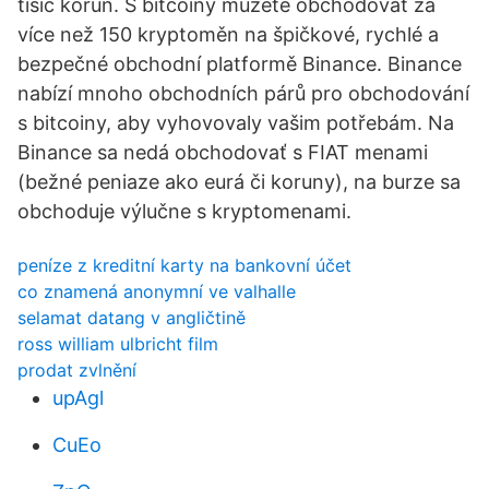
tisíc korun. S bitcoiny můžete obchodovat za
více než 150 kryptoměn na špičkové, rychlé a
bezpečné obchodní platformě Binance. Binance
nabízí mnoho obchodních párů pro obchodování
s bitcoiny, aby vyhovovaly vašim potřebám. Na
Binance sa nedá obchodovať s FIAT menami
(bežné peniaze ako eurá či koruny), na burze sa
obchoduje výlučne s kryptomenami.
peníze z kreditní karty na bankovní účet
co znamená anonymní ve valhalle
selamat datang v angličtině
ross william ulbricht film
prodat zvlnění
upAgl
CuEo