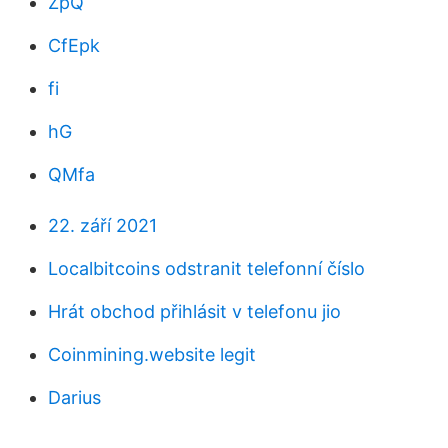
ZpQ
CfEpk
fi
hG
QMfa
22. září 2021
Localbitcoins odstranit telefonní číslo
Hrát obchod přihlásit v telefonu jio
Coinmining.website legit
Darius