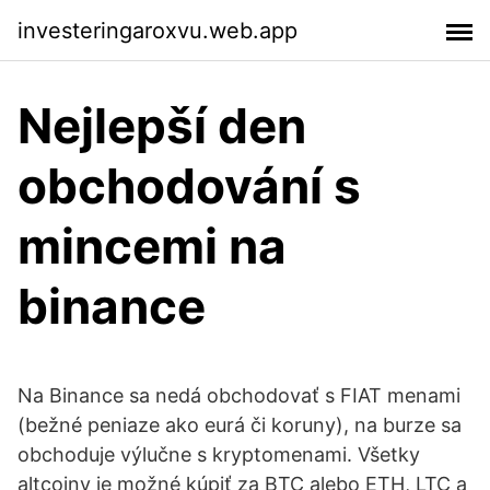
investeringaroxvu.web.app
Nejlepší den
obchodování s
mincemi na
binance
Na Binance sa nedá obchodovať s FIAT menami
(bežné peniaze ako eurá či koruny), na burze sa
obchoduje výlučne s kryptomenami. Všetky
altcoiny je možné kúpiť za BTC alebo ETH, LTC a