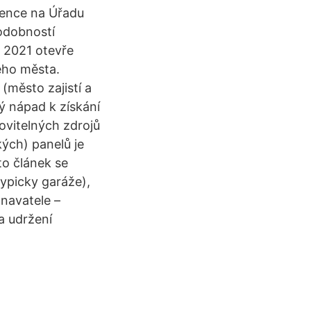
dence na Úřadu
odobností
e 2021 otevře
eho města.
(město zajistí a
ý nápad k získání
ovitelných zdrojů
kých) panelů je
to článek se
typicky garáže),
navatele –
a udržení