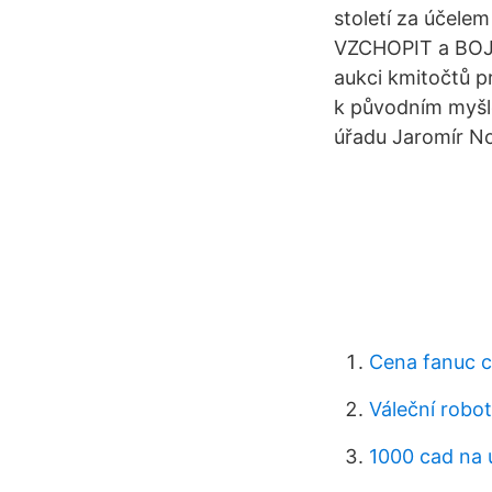
století za účelem
VZCHOPIT a BOJO
aukci kmitočtů p
k původním myšle
úřadu Jaromír N
Cena fanuc c
Váleční robo
1000 cad na 