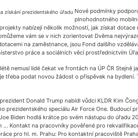
Nové podmínky podporuj
plnohodnotného mobilní
 projekty nabízejí několik možností, jak získat dotac
Pomůžeme vám se v nich zorientovat Dvěma nejvýrazn
 dotacemi na zaměstnance, jsou Fond dalšího vzděláv
isterstvo práce a sociálních věcí prostřednictvím Úř
 létě nemusí lidé čekat ve frontách na ÚP ČR Stejně ja
, je třeba podat novou žádost o příspěvek na bydlení.
 prezident Donald Trump nabídl vůdci KLDR Kim Čong
o prezidentského speciálu Air Force One. Budoucí p
Joe Biden hodlá krátce po svém nástupu do úřadu 20
h … Kontakt na pracovníky pověřené pro rekvalifikac
áce pro hl. m. Prahu: Pro kontaktní pracoviště Praha