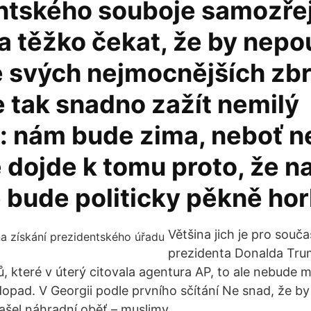
ntského souboje samozř
a těžko čekat, že by nepo
e svých nejmocnějších zbr
tak snadno zažít nemilý
: nám bude zima, neboť 
e dojde k tomu proto, že n
 bude politicky pěkně hor
Většina jich je pro souč
prezidenta Donalda Tru
ů, které v úterý citovala agentura AP, to ale nebude 
opad. V Georgii podle prvního sčítání Ne snad, že by 
našel náhradní oběť – muslimy.