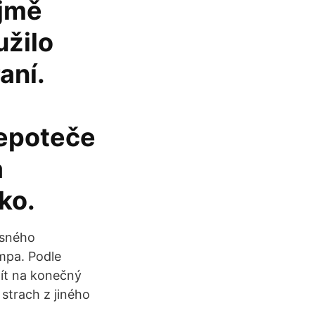
ejmě
užilo
aní.
nepoteče
a
ko.
asného
mpa. Podle
mít na konečný
strach z jiného