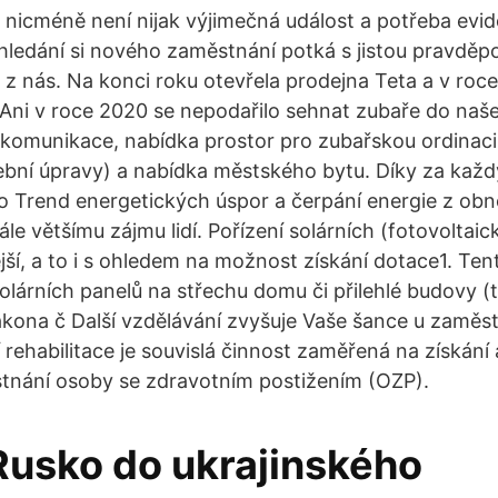
 nicméně není nijak výjimečná událost a potřeba evi
hledání si nového zaměstnání potká s jistou pravděp
z nás. Na konci roku otevřela prodejna Teta a v roc
Ani v roce 2020 se nepodařilo sehnat zubaře do naš
komunikace, nabídka prostor pro zubařskou ordinaci 
ební úpravy) a nabídka městského bytu. Díky za každ
 Trend energetických úspor a čerpání energie z obn
tále většímu zájmu lidí. Pořízení solárních (fotovoltaic
jší, a to i s ohledem na možnost získání dotace1. Ten
solárních panelů na střechu domu či přilehlé budovy (
ákona č Další vzdělávání zvyšuje Vaše šance u zaměst
 rehabilitace je souvislá činnost zaměřená na získání 
nání osoby se zdravotním postižením (OZP).
 Rusko do ukrajinského