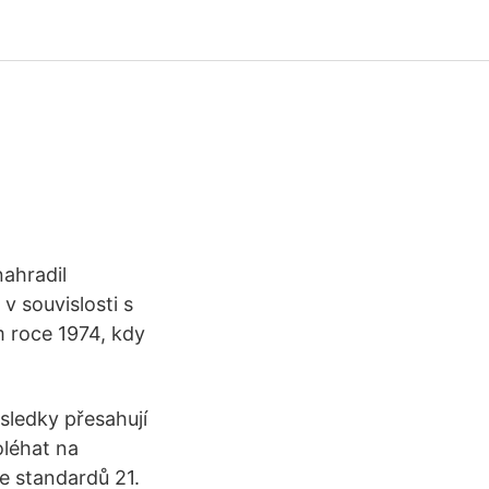
nahradil
v souvislosti s
m roce 1974, kdy
ůsledky přesahují
oléhat na
e standardů 21.