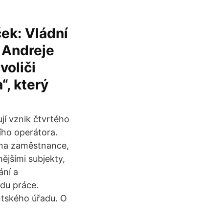
ek: Vládní
z Andreje
voliči
“, který
í vznik čtvrtého
ho operátora.
e na zaměstnance,
ějšími subjekty,
ání a
adu práce.
ntského úřadu. O