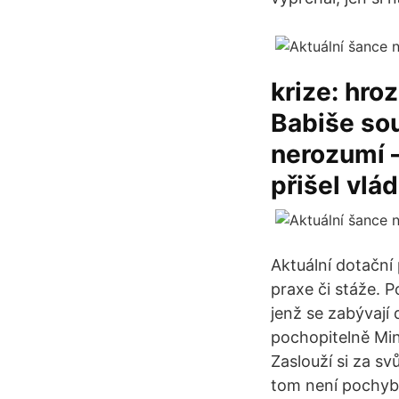
krize: hro
Babiše sou
nerozumí —
přišel vlád
Aktuální dotační
praxe či stáže. 
jenž se zabývají
pochopitelně Min
Zaslouží si za s
tom není pochyb