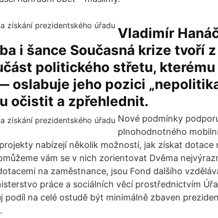
Vladimír Hanáč
zba i šance Současná krize tvoří 
část politického střetu, kterému 
 oslabuje jeho pozici „nepolitika
u očistit a zpřehlednit.
Nové podmínky podporuj
plnohodnotného mobilní
 projekty nabízejí několik možností, jak získat dotac
Pomůžeme vám se v nich zorientovat Dvěma nejvýrazn
 dotacemi na zaměstnance, jsou Fond dalšího vzděláv
isterstvo práce a sociálních věcí prostřednictvím Úř
vůj podíl na celé ostudě být minimálně zbaven prezide
.