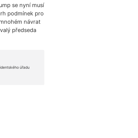
rump se nyní musí
vrh podmínek pro
 v mnohém návrat
ývalý předseda