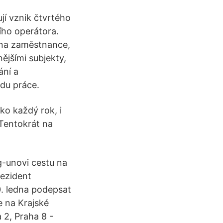
í vznik čtvrtého
ho operátora.
e na zaměstnance,
ějšími subjekty,
ání a
adu práce.
ko každý rok, i
 Tentokrát na
-unovi cestu na
rezident
. ledna podepsat
e na Krajské
 2, Praha 8 -