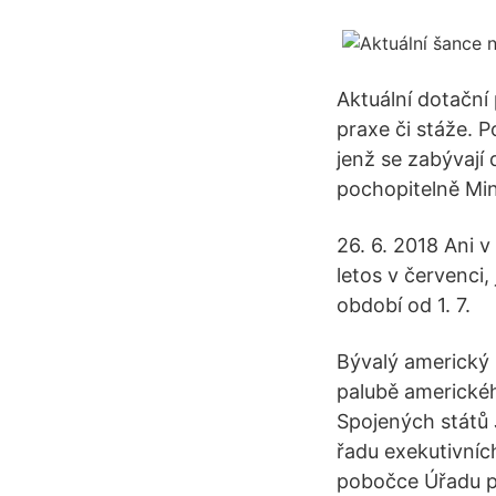
Aktuální dotační
praxe či stáže. 
jenž se zabývají
pochopitelně Min
26. 6. 2018 Ani v
letos v červenci
období od 1. 7.
Bývalý americký
palubě americkéh
Spojených států 
řadu exekutivníc
pobočce Úřadu pr