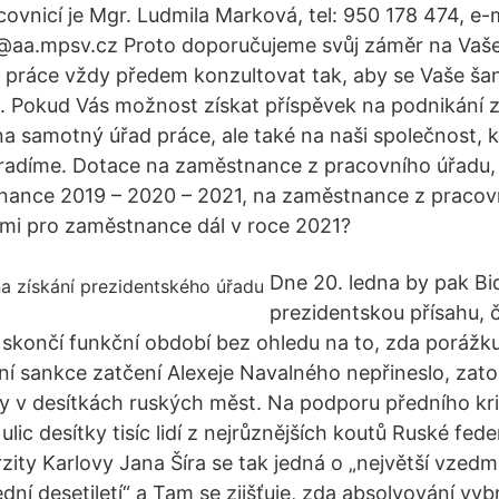
vnicí je Mgr. Ludmila Marková, tel: 950 178 474, e-m
@aa.mpsv.cz Proto doporučujeme svůj záměr na Vaš
 práce vždy předem konzultovat tak, aby se Vaše šan
a. Pokud Vás možnost získat příspěvek na podnikání 
 na samotný úřad práce, ale také na naši společnost, 
oradíme. Dotace na zaměstnance z pracovního úřadu,
nance 2019 – 2020 – 2021, na zaměstnance z pracov
mi pro zaměstnance dál v roce 2021?
Dne 20. ledna by pak Bid
prezidentskou přísahu, 
skončí funkční období bez ohledu na to, zda porážku 
ijní sankce zatčení Alexeje Navalného nepřineslo, zat
 v desítkách ruských měst. Na podporu předního kri
ulic desítky tisíc lidí z nejrůznějších koutů Ruské fed
zity Karlovy Jana Šíra se tak jedná o „největší vzed
dní desetiletí“ a Tam se zjišťuje, zda absolvování vy