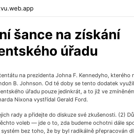
xvu.web.app
ní šance na získání
entského úřadu
atentátu na prezidenta Johna F. Kennedyho, kterého 
ndon B. Johnson. Od té doby se tento dodatek využil 
entského úřadu pouze jedinkrát, a to již ve zmíněné
harda Nixona vystřídal Gerald Ford.
ejich rady a přidejte do diskuze své zkušenosti. (2) D
ěchto voleb — jde o to, zda budeme ochotni dále sp
 systém bez toho, že by byl radikálně přepracován dl