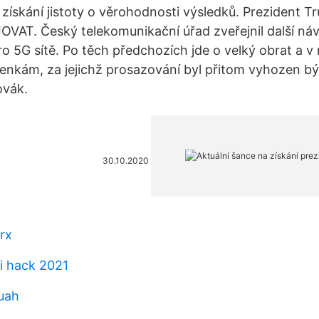
 získání jistoty o věrohodnosti výsledků. Prezident T
VAT. Český telekomunikační úřad zveřejnil další ná
ro 5G sítě. Po těch předchozích jde o velký obrat a
nkám, za jejichž prosazování byl přitom vyhozen b
ovák.
30.10.2020
rx
ti hack 2021
uah