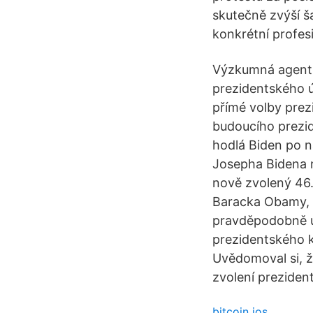
skutečně zvýší ša
konkrétní profes
Výzkumná agentu
prezidentského ú
přímé volby prez
budoucího prezid
hodlá Biden po n
Josepha Bidena 
nově zvolený 46.
Baracka Obamy, z
pravděpodobně už
prezidentského k
Uvědomoval si, ž
zvolení preziden
bitcoin ios