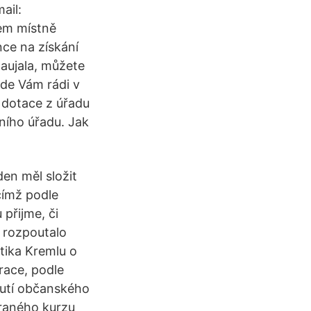
ail:
em místně
ce na získání
zaujala, můžete
kde Vám rádi v
 dotace z úřadu
ního úřadu. Jak
en měl složit
čímž podle
přijme, či
o rozpoutalo
tika Kremlu o
erace, podle
mutí občanského
braného kurzu