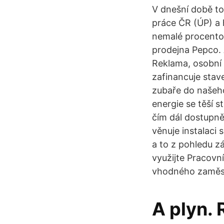
V dnešní době to
práce ČR (ÚP) a 
nemalé procento 
prodejna Pepco. 
Reklama, osobní 
zafinancuje stav
zubaře do našeho
energie se těší s
čím dál dostupně
věnuje instalaci 
a to z pohledu z
využijte Pracovní
vhodného zaměst
A plyn.