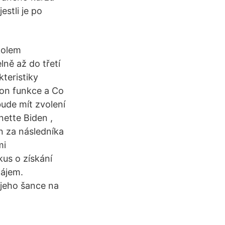
stli je po
kolem
ně až do třetí
teristiky
kon funkce a Co
ude mít zvolení
ette Biden ,
n za následníka
mi
kus o získání
zájem.
 jeho šance na