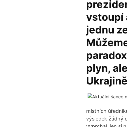
prezide
vstoupí 
jednu z
Můžeme 
paradox
plyn, al
Ukrajině
místních úředník
výsledek žádný d
vyprchal, jen si 