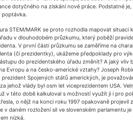
nce dotyčného na získání nové práce. Podstatné je, je
i poptávka.
ra STEM/MARK se proto rozhodla mapovat situaci 
řadu v dlouhodobém průzkumu, který poběží pravidel
identa. V první části průzkumu se zaměříme na charak
enta (či prezidentky), ukážeme předpoklady pro vý
ástupu do prezidentského úřadu změnit? A jaký vliv b
na Evropu a na česko-americké vztahy? Joseph Robin
 prezident Spojených států amerických, je považová
a jehož vlády byl osm let viceprezidentem USA. Vel
 v této době kalkuloval s možností využít ji i pro po
řesla, o nějž na konci roku 1997 opakovaně projevil 
e v daném rozložení sil ve slovenském parlamentu je
tem nízká.