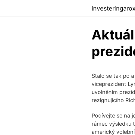
investeringaro
Aktuál
prezid
Stalo se tak po 
viceprezident Ly
uvolněním prezid
rezignujícího Ric
Podívejte se na j
rámec výsledku t
americký volební