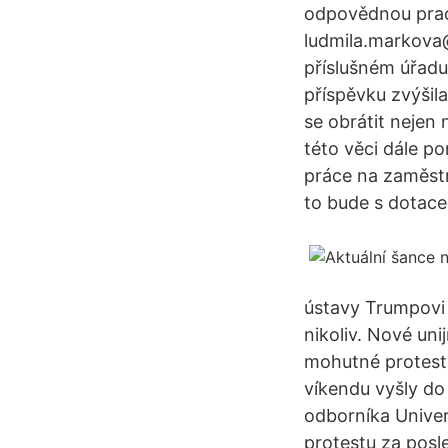
odpovědnou praco
ludmila.markova
příslušném úřadu
příspěvku zvýšil
se obrátit nejen
této věci dále p
práce na zaměst
to bude s dotace
ústavy Trumpovi 
nikoliv. Nové un
mohutné protesty
víkendu vyšly do 
odborníka Univer
protestu za posle